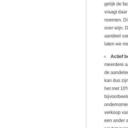
gelijk de fa
vraagt daar
noemen. Dit
over wijn. 
aandeel van
laten we me
Actief 
meerdere aa
de aandele
kan dus zij
het met 10%
bijvoorbeel
ondernomen 
verkoop van
een ander 