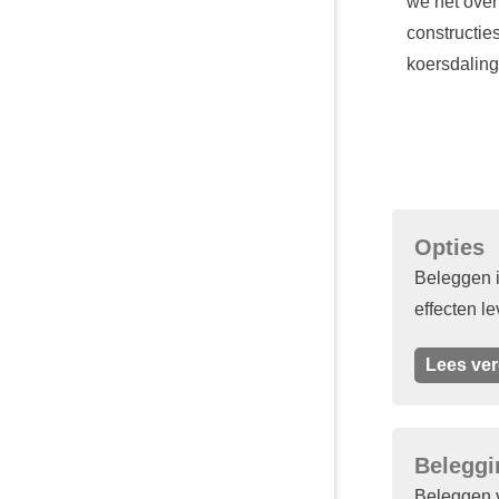
we het over
constructie
koersdaling
Opties
Beleggen i
effecten le
Lees ver
Beleggi
Beleggen v