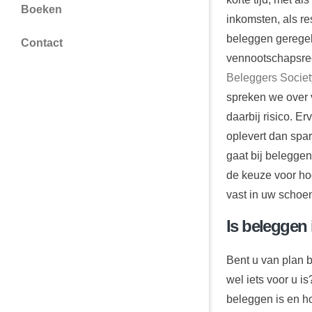
Boeken
inkomsten, als re
beleggen geregel
Contact
vennootschapsrech
Beleggers Societ
spreken we over v
daarbij risico. E
oplevert dan spar
gaat bij belegge
de keuze voor ho
vast in uw schoen
Is beleggen 
Bent u van plan 
wel iets voor u i
beleggen is en ho