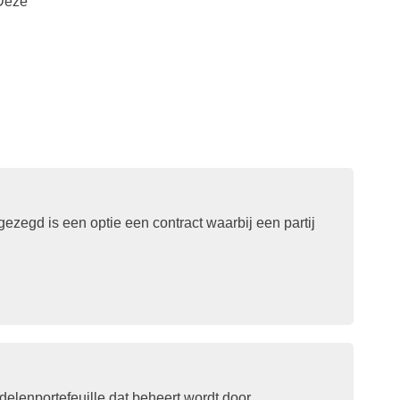
 Deze
 gezegd is een optie een contract waarbij een partij
elenportefeuille dat beheert wordt door