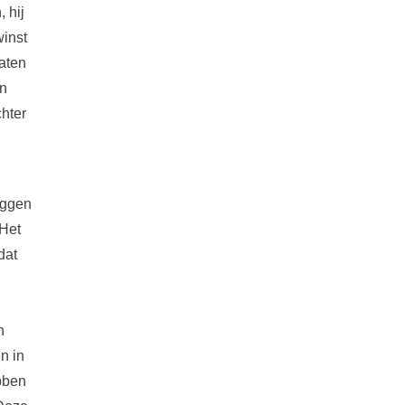
 hij
winst
aten
en
chter
eggen
 Het
dat
n
n in
bben