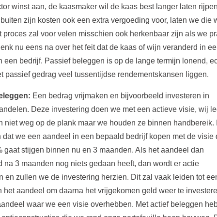
ctor winst aan, de kaasmaker wil de kaas best langer laten rijpen,
 buiten zijn kosten ook een extra vergoeding voor, laten we die 
 proces zal voor velen misschien ook herkenbaar zijn als we pr
Denk nu eens na over het feit dat de kaas of wijn veranderd in e
 een bedrijf. Passief beleggen is op de lange termijn lonend, e
t passief gedrag veel tussentijdse rendementskansen liggen.
beleggen:
Een bedrag vrijmaken en bijvoorbeeld investeren in
ndelen. Deze investering doen we met een actieve visie, wij l
n niet weg op de plank maar we houden ze binnen handbereik.
n dat we een aandeel in een bepaald bedrijf kopen met de visie 
 gaat stijgen binnen nu en 3 maanden. Als het aandeel dan
d na 3 maanden nog niets gedaan heeft, dan wordt er actie
en zullen we de investering herzien. Dit zal vaak leiden tot ee
 het aandeel om daarna het vrijgekomen geld weer te investere
aandeel waar we een visie overhebben. Met actief beleggen he