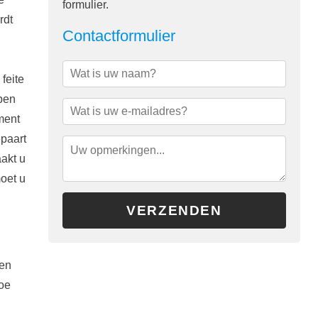
formulier.
rdt
Contactformulier
feite
open
ment
epaart
aakt u
oet u
gen
oe