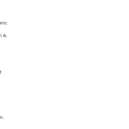
ers:
 ik.
f
n.