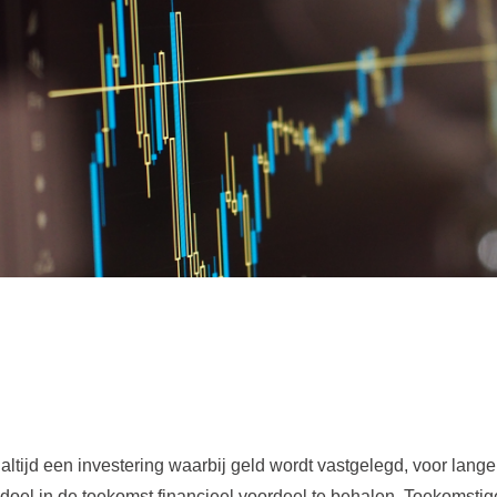
altijd een investering waarbij geld wordt vastgelegd, voor lange
ls doel in de toekomst financieel voordeel te behalen. Toekomstig