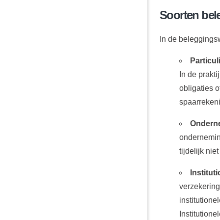
Soorten bel
In de beleggings
Particul
In de prakt
obligaties 
spaarrekenin
Ondern
ondernemin
tijdelijk ni
Institut
verzekering
institution
Institution