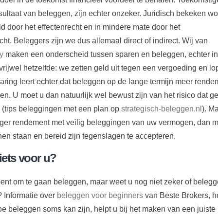
sultaat van beleggen, zijn echter onzeker. Juridisch bekeken wo
d door het effectenrecht en in mindere mate door het
t. Beleggers zijn we dus allemaal direct of indirect. Wij van
y
maken een onderscheid tussen sparen en beleggen, echter in 
rijwel hetzelfde: we zetten geld uit tegen een vergoeding en l
rvaring leert echter dat beleggen op de lange termijn meer rende
en. U moet u dan natuurlijk wel bewust zijn van het risico dat g
n (tips beleggingen met een plan op
strategisch-beleggen.nl
). M
ger rendement met veilig beleggingen van uw vermogen, dan m
en staan en bereid zijn tegenslagen te accepteren.
iets voor u?
bent om te gaan beleggen, maar weet u nog niet zeker of beleg
s? Informatie over
beleggen voor beginners
van Beste Brokers, h
e beleggen soms kan zijn, helpt u bij het maken van een juiste