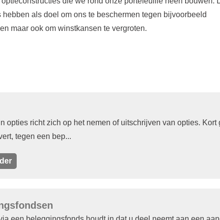
 optieconstructies die we rond onze portefeuille heen bouwen.
s hebben als doel om ons te beschermen tegen bijvoorbeeld
en maar ook om winstkansen te vergroten.
n opties richt zich op het nemen of uitschrijven van opties. Kort
vert, tegen een bep...
der
ngsfondsen
ia een beleggingsfonds houdt in dat u deel neemt aan een aand