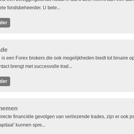
ele fondsbeheerder. U bele...
der
ade
 is een Forex brokers die ook mogelijkheden biedt tot binaire o
ntact brengt met succesvolle trad...
der
 nemen
irecte financiële gevolgen van verliezende trades, zijn er ook 
apitaal’ kunnen spre...