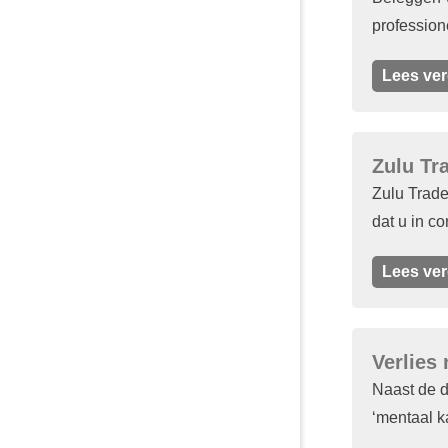
profession
Lees ver
Zulu Tr
Zulu Trade
dat u in co
Lees ver
Verlies
Naast de d
‘mentaal k