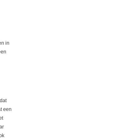
en in
een
dat
at een
et
ar
ook