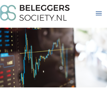
Home
Beleggen
Beleggingsvormen
Aex
Beursadvies
Persoonlijke Risico's